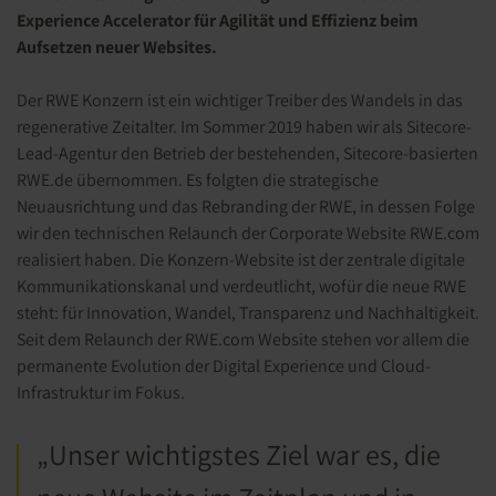
Experience Accelerator für Agilität und Effizienz beim
Aufsetzen neuer Websites.
Der
RWE Konzern
ist ein wichtiger Treiber des Wandels in das
regenerative Zeitalter.
Im
Sommer
2019
haben wir
als
Sitecore
-
Lead-Agentur den Betrieb der bestehenden,
Sitecore
-basierten
RWE.de übernommen.
Es
folgte
n
die strategische
Neuausrichtung und das Rebranding der RWE, in dessen Folge
wir den technischen Relaunch der Corporate Website
RWE
.com
realisiert haben. Die Konzern-Website ist der zentrale digitale
Kommunikationskanal
und
verdeutlicht, wofür die neue RWE
steht: für Innovation, Wandel, Transparenz und Nachhaltigkeit.
Seit dem Relaunch der
RWE.com Website
stehen
vor allem die
permanente Evolution der
Digital Experience
und Cloud-
Infrastruktur
im Fokus
.
„
Unser wichtigstes Ziel war es, die