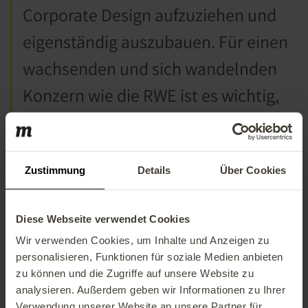
Corporate Design aufzuziehen und
eigenständig auszubauen. Für einen
wachsenden und sich wandelnden
Konzern wie die RWE ist es wichtig,
agil und effizient neue digitale
Angebote aufbauen zu können. Über
die Auszeichnung
Zustimmung
Details
bei den
Sitecore
Über Cookies
Experience Awards
freuen wir uns
Diese Webseite verwendet Cookies
sehr. Sie unterstreicht, dass wir auch
Wir verwenden Cookies, um Inhalte und Anzeigen zu
im Bereich Online-Kommunikation
personalisieren, Funktionen für soziale Medien anbieten
zu können und die Zugriffe auf unsere Website zu
und IT großen Wert auf innovative,
analysieren. Außerdem geben wir Informationen zu Ihrer
Verwendung unserer Website an unsere Partner für