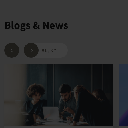
Blogs & News
01
/
07