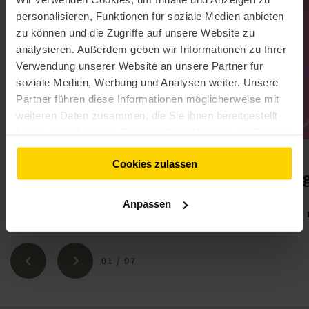
personalisieren, Funktionen für soziale Medien anbieten
zu können und die Zugriffe auf unsere Website zu
analysieren. Außerdem geben wir Informationen zu Ihrer
Verwendung unserer Website an unsere Partner für
soziale Medien, Werbung und Analysen weiter. Unsere
Partner führen diese Informationen möglicherweise mit
weiteren Daten zusammen, die Sie ihnen bereitgestellt
haben oder die sie im Rahmen Ihrer Nutzung der Dienste
gesammelt haben.
Cookies zulassen
Artificial Intelligence
Di
Anpassen
mehr erfahren
01
/
07