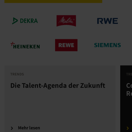
TRENDS
TR
Die Talent-Agenda der Zukunft
C
R
Mehr lesen