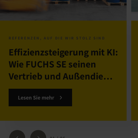
REFERENZEN, AUF DIE WIR STOLZ SIND
Effizienzsteigerung mit KI:
Wie FUCHS SE seinen
Vertrieb und Außendienst
mit einem Enterprise GPT
AI Agent transformiert
Lesen Sie mehr
01
/
06