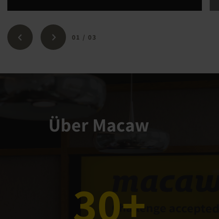
01
/
03
Über Macaw
30+