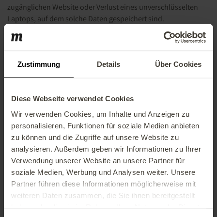
zugänglichen Website oder Verlust eines unverschlüsselten
Laptops, auf dem solche Daten gespeichert sind.
Steuerstraftaten
Fahrlässige oder vorsätzliche Handlungen zur unrechtmäßigen
Zustimmung
Details
Über Cookies
Verringerung oder Verzögerung von Steuerzahlungen.
Beispiele: Vorsätzliche oder fahrlässige Manipulation der
Steuerbemessungsgrundlage; Nichtmeldung von
Diese Webseite verwendet Cookies
mehrwertsteuerpflichtigen Umsätzen; Weglassen von
steuerrelevanten Informationen; Gestaltung von Verträgen zur
Wir verwenden Cookies, um Inhalte und Anzeigen zu
rechtswidrigen Steuerumgehung; Beteiligung an oder
personalisieren, Funktionen für soziale Medien anbieten
Unterstützung von oben genannten Aktivitäten (auch mit
zu können und die Zugriffe auf unsere Website zu
Dritten).
analysieren. Außerdem geben wir Informationen zu Ihrer
Verwendung unserer Website an unsere Partner für
Wertpapierhandel/Insiderhandel
soziale Medien, Werbung und Analysen weiter. Unsere
Beispiele: Weitergabe oder Nutzung von Insiderinformationen,
Partner führen diese Informationen möglicherweise mit
um einen Gewinn zu erzielen, bevor die Informationen
weiteren Daten zusammen, die Sie ihnen bereitgestellt
öffentlich werden.
haben oder die sie im Rahmen Ihrer Nutzung der Dienste