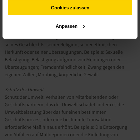
gesammelt haben.
Diskriminierung/Belästigung
Cookies zulassen
Unerwünschte Annäherungsversuche in verbaler, nonverbaler
oder physischer Form; Androhung oder tatsächliche Zufügung
Anpassen
von Verletzungen oder anderen physischen oder psychischen
Schäden; Diskriminierung eines Mitarbeitenden aufgrund
seines Geschlechts, seiner Religion, seiner ethnischen
Herkunft oder seiner Überzeugungen. Beispiele: Sexuelle
Belästigung; Belästigung aufgrund von Meinungen oder
Überzeugungen; Fremdenfeindlichkeit; Zwang gegen den
eigenen Willen; Mobbing; körperliche Gewalt.
Schutz der Umwelt
Schutz der Umwelt: Verhalten von Mitarbeitenden oder
Geschäftspartnern, das der Umwelt schadet, indem es die
Umweltbelastung über das für einen bestimmten
Geschäftsprozess oder eine bestimmte Transaktion
erforderliche Maß hinaus erhöht. Beispiele: Die Entsorgung
von Abfällen auf Mülldeponien oder die Einleitung von