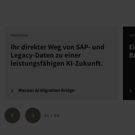
PROGRAM
SE
Ihr direkter Weg von SAP- und
E
Legacy-Daten zu einer
B
leistungsfähigen KI-Zukunft.
Macaw: AI Migration Bridge
01
/
04