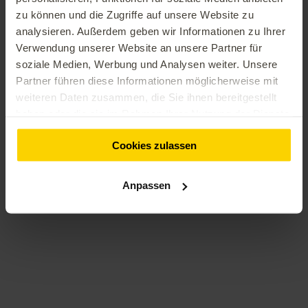
Weitere Success Stories
zu können und die Zugriffe auf unsere Website zu
analysieren. Außerdem geben wir Informationen zu Ihrer
Von intelligenter Automatisierung bis zur datenbasierten
Verwendung unserer Website an unsere Partner für
Personalisierung – wir haben Unternehmen dabei unterstützt,
soziale Medien, Werbung und Analysen weiter. Unsere
KI gewinnbringend einzusetzen. Erfahre mehr über unsere
Partner führen diese Informationen möglicherweise mit
erfolgreichen Projekte, die gemeinsam mit führenden Marken
weiteren Daten zusammen, die Sie ihnen bereitgestellt
entstanden sind, und lass dich von unseren Kundenreferenzen
haben oder die sie im Rahmen Ihrer Nutzung der Dienste
inspirieren.
gesammelt haben.
Cookies zulassen
Zu den Case Studies
Anpassen