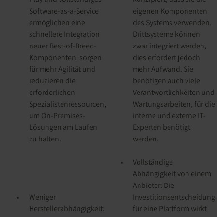
Software-as-a-Service
eigenen Komponenten
ermöglichen eine
des Systems verwenden.
schnellere Integration
Drittsysteme können
neuer Best-of-Breed-
zwar integriert werden,
Komponenten, sorgen
dies erfordert jedoch
für mehr Agilität und
mehr Aufwand. Sie
reduzieren die
benötigen auch viele
erforderlichen
Verantwortlichkeiten und
Spezialistenressourcen,
Wartungsarbeiten, für die
um On-Premises-
interne und externe IT-
Lösungen am Laufen
Experten benötigt
zu halten.
werden.
Vollständige
Abhängigkeit von einem
Anbieter: Die
Weniger
Investitionsentscheidung
Herstellerabhängigkeit:
für eine Plattform wirkt