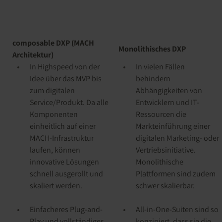
composable DXP (MACH
Monolithisches DXP
Architektur)
In Highspeed von der
In vielen Fällen
Idee über das MVP bis
behindern
zum digitalen
Abhängigkeiten von
Service/Produkt. Da alle
Entwicklern und IT-
Komponenten
Ressourcen die
einheitlich auf einer
Markteinführung einer
MACH-Infrastruktur
digitalen Marketing- oder
laufen, können
Vertriebsinitiative.
innovative Lösungen
Monolithische
schnell ausgerollt und
Plattformen sind zudem
skaliert werden.
schwer skalierbar.
Einfacheres Plug-and-
All-in-One-Suiten sind so
Play und vollständiges
konzipiert, dass sie die