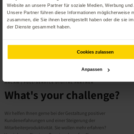
Hub von Sitecore.
Transformation
Website an unsere Partner für soziale Medien, Werbung und 
teilhaben zu lassen.
Unsere Partner führen diese Informationen möglicherweise m
Mehr erfahren
zusammen, die Sie ihnen bereitgestellt haben oder die sie 
Mehr erfahren
der Dienste gesammelt haben.
Cookies zulassen
01
/
03
Anpassen
MACAW | FULL-SERVICE DIGITAL PARTNER
What's your challenge?
Wir helfen Ihnen gerne bei der Gestaltung positiver
Kundenerfahrungen und einer Steigerung der
Mitarbeiterproduktivität. Sie wollen mehr erfahren?